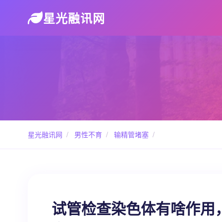
星光融讯网
星光融讯网
/
男性不育
/
输精管堵塞
/
试管检查染色体有啥作用